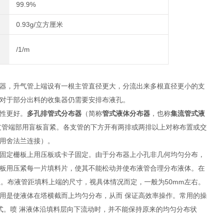
99.9%
0.93g/立方厘米
/1/m
器，升气管上端设有一根主管直径更大，分流出来多根直径更小的支
对于部分出料的收集器仍需要安排布液孔。
性更好。
多孔排管式分布器
（简称
管式液体分布器
，也称
集流管式液
支管端部用盲板盲紧。各支管的下方开有两排或两排以上对称布置或交
用舍法兰连接）。
固定栅板上用压板或卡子固定。由于分布器上小孔非几何均匀分布，
板用压紧每一片填料片，使其不能松动并使布液管合理分布液体。在
。布液管距填料上端的尺寸，视具体情况而定，一般为50mm左右。
用是使液体在塔横截而上均匀分布，从而 保证高效率操作。常用的操
式。喷 淋液体沿填料层向下流动时，并不能保持原来的均匀分布状