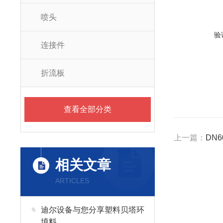
喷头
验
连接件
折流板
查看全部分类
上一篇：
DN
相关文章
ARTICLES
迪尔设备与您分享塑料贝塔环
填料