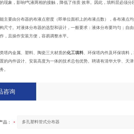
的现象，影响f气液两相的接触，降低了传质 效率。因此，填料层必须
能主要由分布器的布液点密度（即单位面积上的布液点数），各布液点均
构尺寸。对液体分布器的选型和设计，一般要求：液体分布要均匀；自由
作，且操作安装方便，容易调整水平。
类塔内金属、塑料、陶瓷三大材质的
化工填料
、环保塔内件及环保填料，
置的内件设计、安装高度为一体的技术总包优势。聘请有清华大学、天津
务。
品咨询
产品：