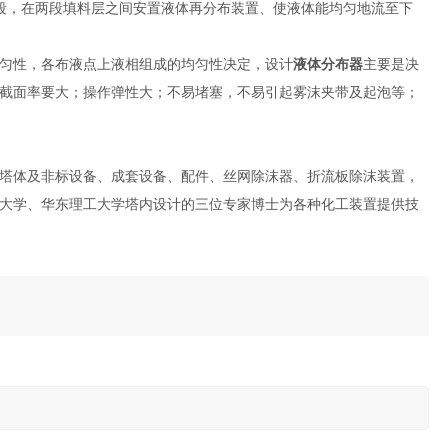
分段，在两段填料层之间安置液体再分布装置、使液体能均匀地流至下
匀性，各布液点上液相组成的均匀性决定，设计
液体分布器
主要是决
截面率要大；操作弹性大；不易堵塞，不易引起雾沫夹带及起泡等；
塔体及非标设备、成套设备、配件、丝网除沫器、折流板除沫装置，
大学、华东理工大学塔内设计的三位专家博士为各种化工装置提供技