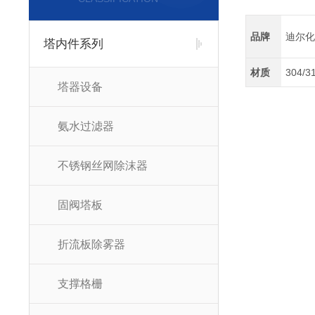
品牌
迪尔化
塔内件系列
材质
304/3
塔器设备
氨水过滤器
不锈钢丝网除沫器
固阀塔板
折流板除雾器
支撑格栅