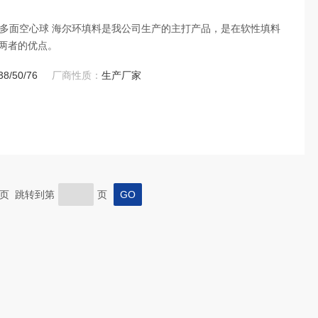
环 多面空心球 海尔环填料是我公司生产的主打产品，是在软性填料
两者的优点。
38/50/76
厂商性质：
生产厂家
 末页 跳转到第
页