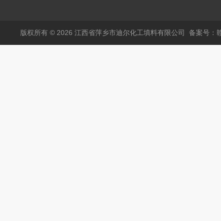
塑料阶梯环
版权所有 © 2026 江西省萍乡市迪尔化工填料有限公司
备案号：赣I