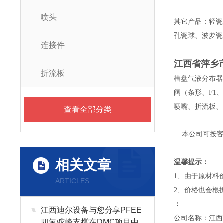
喷头
其它产品：轻瓷
孔瓷球、波萝瓷
连接件
江西省萍乡
折流板
槽盘气液分布器
阀（条形、F1
喷嘴、折流板、
查看全部分类
本公司可按客
相关文章
温馨提示：
1、由于原材料
ARTICLES
2、价格也会根
：
江西迪尔设备与您分享PFEE
公司名称：江西
四氟驼峰支撑在DMC项目中