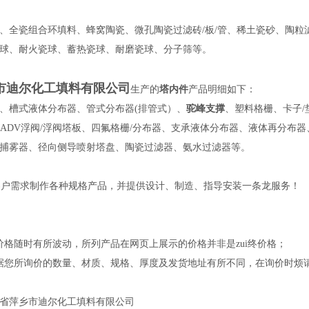
、全瓷组合环填料、蜂窝陶瓷、微孔陶瓷过滤砖/板/管、稀土瓷砂、陶粒
球、耐火瓷球、蓄热瓷球、耐磨瓷球、分子筛等。
市迪尔化工填料有限公司
生产的
塔内件
产品明细如下：
、槽式液体分布器、管式分布器(排管式）、
驼峰支撑
、塑料格栅、卡子/
、ADV浮阀/浮阀塔板、四氟格栅/分布器、支承液体分布器、液体再分
捕雾器、径向侧导喷射塔盘、陶瓷过滤器、氨水过滤器等。
户需求制作各种规格产品，并提供设计、制造、指导安装一条龙服务！
价格随时有所波动，所列产品在网页上展示的价格并非是zui终价格；
据您所询价的数量、材质、规格、厚度及发货地址有所不同，在询价时烦
省萍乡市迪尔化工填料有限公司