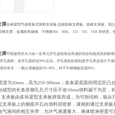
工
支撑
全称梁型气体喷射式填料支承板,也称驼峰支撑板、驼峰支承板。我公
驼峰支撑；金属的有碳钢、不锈钢304、304L、321、316、316L
支撑
可根据塔径大小由一定单元开孔波纹组合而成的综合性能优良的散堆
开孔面积，使开孔面积在99%左右，开孔面积的原则是开孔率必须大于填
塔径有关，一般占塔截面的70~99%，对于不锈钢板应选99%。
宽度为20mm，高为250-300mm；各条梁底面间用定距
制成型的长条形侧孔孔尺寸应不使10mm填料漏下为宜，长
。支承板由多块梁型支承板拼装而成，为可拆结构，能从
过支承板上的侧面开孔向填料层喷射，液相则通过支承板
气液间的相互夹带，允许气液通量大，液体喷淋密度可高在240 