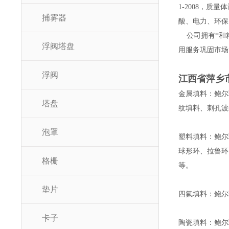
1-2008，
捕雾器
酸、电力、环保
公司拥有*和精
浮阀塔盘
用服务巩固市场
浮阀
江西省萍乡
金属填料：鲍尔
塔盘
纹填料、刺孔波
泡罩
塑料填料：鲍尔
球形环、拉鲁环
格栅
等。
垫片
四氟填料：鲍尔
卡子
陶瓷填料：鲍尔