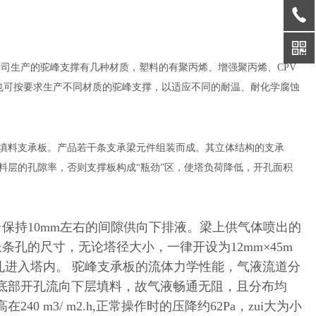
司生产的驼峰支撑有几种材质，塑料的有聚丙烯、增强聚丙烯、CPV
等材质，也可按要求生产不同材质的驼峰支撑，以适应不同的耐温、耐化学腐蚀
填料支承板。产品若干条支承梁元件组装而成。其立体结构的支承
料层的孔隙率，否则支撑板构成“瓶劲”区，使塔负荷降低，开孔面积
凸台保持10mm左右的间隙供向下排液。梁上供气体喷出的
条孔的尺寸，无论塔径大小，一律开设为12mm×45m
孔进入塔内。 驼峰支承板的流体力学性能，气液流道分
底部开孔流向下层填料，故气液畅通无阻，且分布均
m3/ m2.h,正常操作时的压降约62Pa，zui大为小