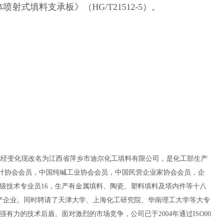
射式填料支承板》（HG/T21512-5）。
几经变化现改名为江西省萍乡市迪尔化工填料有限公司，是化工部生产
设计协会会员，中国纯碱工业协会会员，中国民营企业家协会会员，企
，中高级技术专业员16，生产有金属填料、陶瓷、塑料填料及塔内件等十八
生产企业。同时聘请了天津大学、上海化工研究院、华南理工大学等大专
力的技术后盾。面对激烈的市场竞争，公司已于2004年通过ISO00