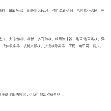
滤料、耐酸砖/板、耐酸耐温砖/板、惰性氧化铝球、活性氧化铝球、开
垫片、支撑/格栅、栅板、多孔筛板、丝网除沫器、泡罩/泡罩塔板、浮
布器、液体收集器、填料支撑板、折流板除雾器、压栅、龟甲网、喷头、
请提供详细的数据，供我司报出准确价格；