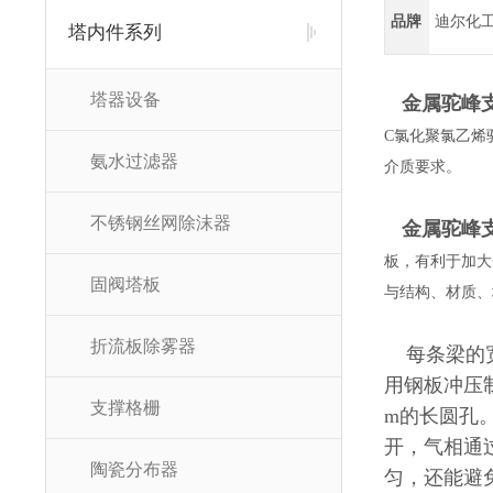
品牌
迪尔化
塔内件系列
塔器设备
金属驼峰
C氯化聚氯乙烯
氨水过滤器
介质要求。
不锈钢丝网除沫器
金属驼峰
板，有利于加大
固阀塔板
与结构、材质、
折流板除雾器
每条梁的
用钢板冲压
支撑格栅
m的长圆孔
开，气相通
陶瓷分布器
匀，还能避免