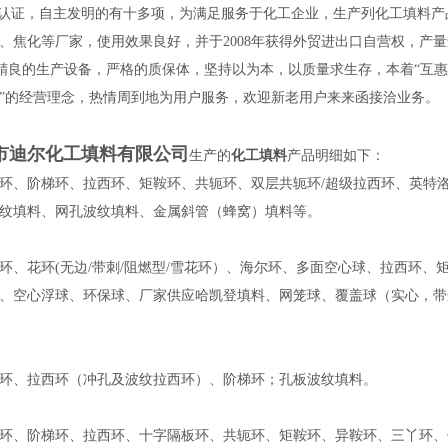
质量体认证，自主发明的有十多项，为满足服务于化工企业，生产列化工填
、焦化等厂家，使用效果良好，并于2008年获得外贸进出口自营权，
良的生产设备，严格的质保体，坚持以为本，以质量求生存，本着“互惠
”的经营理念，热情周到地为用户服务，欢迎新老用户来来函接洽业务。
市迪尔化工填料有限公司
生产的
化工填料
产品明细如下：
环、阶梯环、拉西环、矩鞍环、共轭环、双层共轭环/超级拉西环、英特
纹填料、网孔波纹填料、金属斜管（蜂窝）填料等。
环、花环(无边/带刺/阻燃型/雪花环）、海尔环、多面空心球、拉西环
、空心浮球、环保球、厂家供应哈凯登填料、网笼球、覆盖球（实心，带
环、拉西环（冲孔及波纹拉西环）、阶梯环；孔板波纹填料。
环、阶梯环、拉西环、十字隔板环、共轭环、矩鞍环、异鞍环、三丫环、