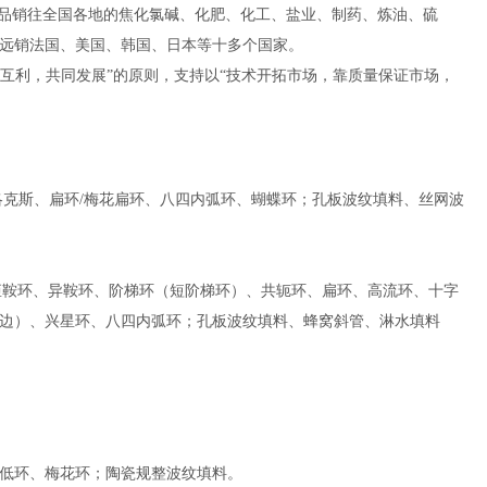
料产品销往全国各地的焦化氯碱、化肥、化工、盐业、制药、炼油、硫
产量远销法国、美国、韩国、日本等十多个国家。
互利，共同发展”的原则，支持以“技术开拓市场，靠质量保证市场，
洛克斯、扁环/梅花扁环、八四内弧环、蝴蝶环；孔板波纹填料、丝网波
、矩鞍环、异鞍环、阶梯环（短阶梯环）、共轭环、扁环、高流环、十字
边）、兴星环、八四内弧环；孔板波纹填料、蜂窝斜管、淋水填料
低环、梅花环；陶瓷规整波纹填料。