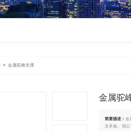
撑
>
金属驼峰支撑
金属驼
简要描述：
金
支承板。我公