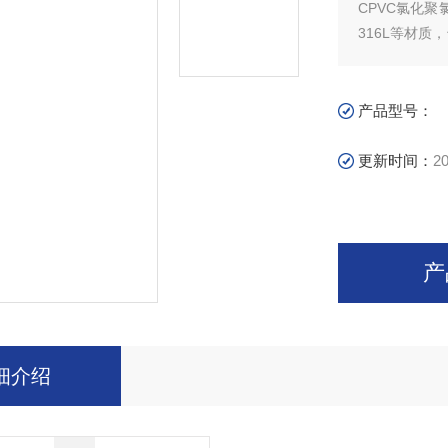
CPVC氯化聚
316L等材
腐蚀介质要求
产品型号：
更新时间：
20
产
细介绍