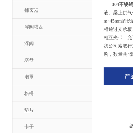
304不锈
捕雾器
液。梁上供气
m×45mm
浮阀塔盘
相通过支承板
相互夹带，允许
浮阀
我公司索取行业
购，数量共4
塔盘
产
泡罩
格栅
垫片
卡子