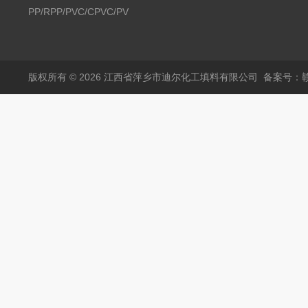
PP/RPP/PVC/CPVC/PVDF
塑料阶梯环
版权所有 © 2026 江西省萍乡市迪尔化工填料有限公司
备案号：赣I