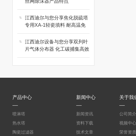
丝网除沫器产品特点
江西迪尔与您分享焦化脱硫塔
专用XA-1轻瓷填料 耐高温免
维护
江西迪尔设备与您分享双列叶
片气体分布器 化工碳捕集高效
布气设备
产品中心
新闻中心
关于我
喷淋塔
新闻资讯
公司简
热水塔
资料下载
视频中
陶瓷过滤器
技术文章
荣誉资