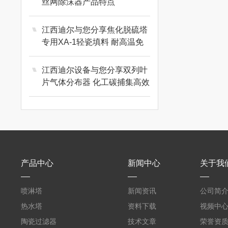
丝网除沫器产品特点
江西迪尔与您分享焦化脱硫塔
专用XA-1轻瓷填料 耐高温免
维护
江西迪尔设备与您分享双列叶
片气体分布器 化工碳捕集高效
布气设备
产品中心
新闻中心
关于我
喷淋塔
新闻资讯
公司简
热水塔
资料下载
视频中
陶瓷过滤器
技术文章
荣誉资