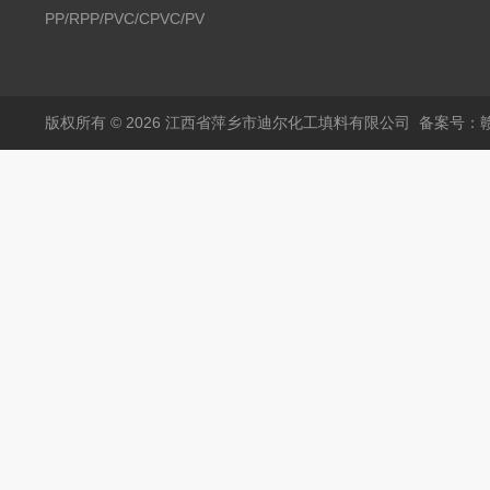
PP/RPP/PVC/CPVC/PVDF
塑料阶梯环
版权所有 © 2026 江西省萍乡市迪尔化工填料有限公司
备案号：赣I